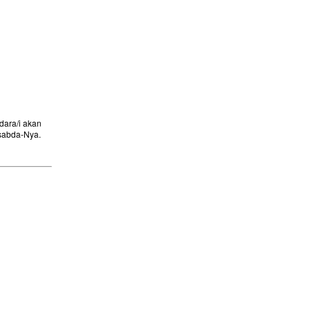
ara/i akan
sabda-Nya.