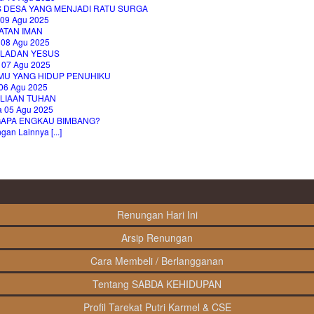
S DESA YANG MENJADI RATU SURGA
 09 Agu 2025
ATAN IMAN
 08 Agu 2025
LADAN YESUS
 07 Agu 2025
MU YANG HIDUP PENUHIKU
06 Agu 2025
LIAAN TUHAN
a 05 Agu 2025
APA ENGKAU BIMBANG?
an Lainnya [...]
Renungan Hari Ini
Arsip Renungan
Cara Membeli / Berlangganan
Tentang SABDA KEHIDUPAN
Profil Tarekat Putri Karmel & CSE