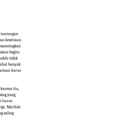
u tantangan
an kesetiaan
mementingkan
nkan begitu
sudah tidak
dahal banyak
awinan harus
 karena itu,
sing yang
i harus
rga. Marilah
g saling