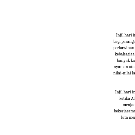
Injil hari
bagi pasang
perkawinan 
kebahagiaa
banyak kas
nyaman atau
nilai-nilai
Injil hari 
ketika A
menjad
bekerjasama
kita me