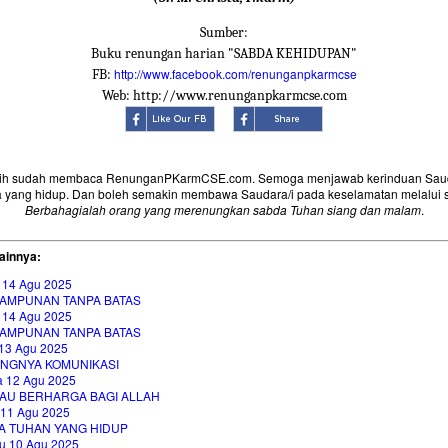
Sumber:
Buku renungan harian "SABDA KEHIDUPAN"
http://www.facebook.com/renunganpkarmcse
FB:
Web: http://www.renunganpkarmcse.com
sih sudah membaca RenunganPKarmCSE.com. Semoga menjawab kerinduan Saud
 yang hidup. Dan boleh semakin membawa Saudara/i pada keselamatan melalui 
Berbahagialah orang yang merenungkan sabda Tuhan siang dan malam
.
ainnya:
 14 Agu 2025
AMPUNAN TANPA BATAS
 14 Agu 2025
AMPUNAN TANPA BATAS
13 Agu 2025
INGNYA KOMUNIKASI
a 12 Agu 2025
AU BERHARGA BAGI ALLAH
 11 Agu 2025
A TUHAN YANG HIDUP
u 10 Agu 2025