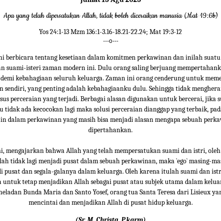
Apa yang telah dipersatukan Allah, tidak boleh diceraikan manusia (Mat 19:6b)
Yos 24:1-13 Mzm 136:1-3.16-18.21-22.24; Mat 19:3-12
---o---
 ini berbicara tentang kesetiaan dalam komitmen perkawinan dan inilah suat
an suami-isteri zaman modern ini. Dulu orang saling berjuang mempertahank
demi kebahagiaan seluruh keluarga. Zaman ini orang cenderung untuk me
n sendiri, yang penting adalah kebahagiaanku dulu. Sehingga tidak menghera
us perceraian yang terjadi. Berbagai alasan digunakan untuk bercerai, jika 
 tidak ada kecocokan lagi maka solusi perceraian dianggap yang terbaik, pa
 lain dalam perkawinan yang masih bisa menjadi alasan mengapa sebuah perk
dipertahankan.
ini, mengajarkan bahwa Allah yang telah mempersatukan suami dan istri, oleh
llah tidak lagi menjadi pusat dalam sebuah perkawinan, maka `ego` masing-ma
i pusat dan segala-galanya dalam keluarga. Oleh karena itulah suami dan istr
 untuk tetap menjadikan Allah sebagai pusat atau subjek utama dalam kelua
neladan Bunda Maria dan Santo Yosef, orang tua Santa Teresa dari Lisieux yan
mencintai dan menjadikan Allah di pusat hidup keluarga.
(Sr. M. Christa, P.karm)