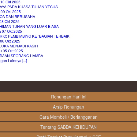
 10 Okt 2025
AYA PADA KUASA TUHAN YESUS
 09 Okt 2025
OA DAN BERUSAHA
08 Okt 2025
HIMAN TUHAN YANG LUAR BIASA
a 07 Okt 2025
IO: PEMBIMBING KE `BAGIAN TERBAIK`
 06 Okt 2025
LUKA MENJADI KASIH
u 05 Okt 2025
TIAAN SEORANG HAMBA
an Lainnya [...]
Renungan Hari Ini
Arsip Renungan
Cara Membeli / Berlangganan
Tentang SABDA KEHIDUPAN