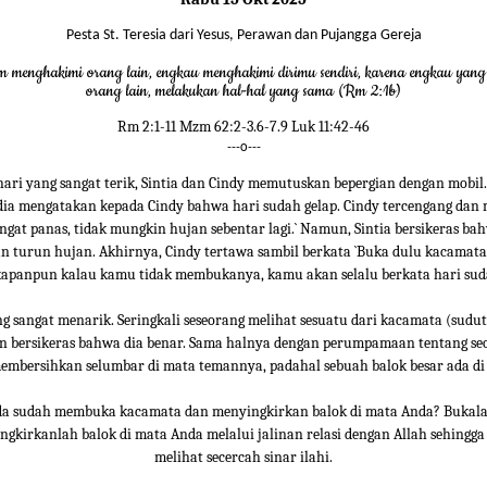
Pesta St. Teresia dari Yesus, Perawan dan Pujangga Gereja
m menghakimi orang lain, engkau menghakimi dirimu sendiri, karena engkau yan
orang lain, melakukan hal-hal yang sama (Rm 2:1b)
Rm 2:1-11 Mzm 62:2-3.6-7.9 Luk 11:42-46
---o---
hari yang sangat terik, Sintia dan Cindy memutuskan bepergian dengan mobil.
 dia mengatakan kepada Cindy bahwa hari sudah gelap. Cindy tercengang dan
sangat panas, tidak mungkin hujan sebentar lagi.` Namun, Sintia bersikeras bah
an turun hujan. Akhirnya, Cindy tertawa sambil berkata `Buka dulu kacamat
apanpun kalau kamu tidak membukanya, kamu akan selalu berkata hari suda
ng sangat menarik. Seringkali seseorang melihat sesuatu dari kacamata (sudu
an bersikeras bahwa dia benar. Sama halnya dengan perumpamaan tentang se
embersihkan selumbar di mata temannya, padahal sebuah balok besar ada di
a sudah membuka kacamata dan menyingkirkan balok di mata Anda? Bukal
ngkirkanlah balok di mata Anda melalui jalinan relasi dengan Allah sehingg
melihat secercah sinar ilahi.