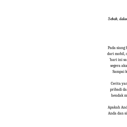
Sebab, dala
Pada siang 
dari mobil,
`hari ini 
segera ak
Sampai k
Cerita ya
pribadi d
hendak m
Apakah And
Anda dan si