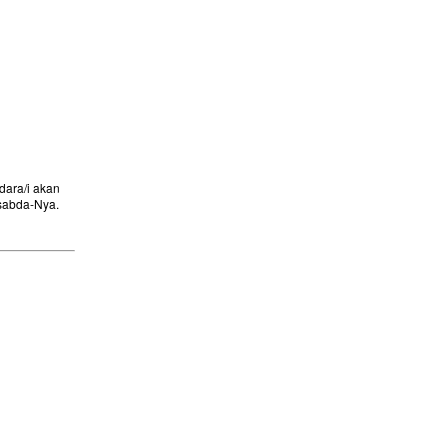
ara/i akan
sabda-Nya.