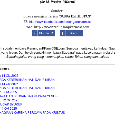
(Sr. M. Priska, P.Karm)
Sumber:
Buku renungan harian "SABDA KEHIDUPAN"
http://www.facebook.com/renunganpkarmcse
FB:
Web: http://www.renunganpkarmcse.com
sih sudah membaca RenunganPKarmCSE.com. Semoga menjawab kerinduan Saud
 yang hidup. Dan boleh semakin membawa Saudara/i pada keselamatan melalui 
Berbahagialah orang yang merenungkan sabda Tuhan siang dan malam
.
ainnya:
a 14 Okt 2025
AGA KEBERSIHAN HATI DAN PIKIRAN
a 14 Okt 2025
AGA KEBERSIHAN HATI DAN PIKIRAN
 13 Okt 2025
AYA DAN BERSANDAR KEPADA YESUS
u 12 Okt 2025
UCAP SYUKUR
 11 Okt 2025
HAGIAAN KARENA PERCAYA PADA KRISTUS