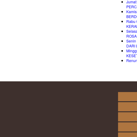
Jumat
PERC
Kamis
BERD
Rabu 
KERA
Selas
ROSAR
Senin
DARI 
Mingg
KESE
Renung