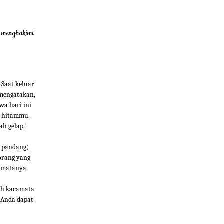
g menghakimi
 Saat keluar
 mengatakan,
wa hari ini
a hitammu.
h gelap.`
t pandang)
orang yang
 matanya.
ah kacamata
a Anda dapat