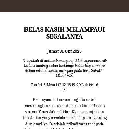
BELAS KASIH MELAMPAUI
SEGALANYA
Jumat 31 Okt 2025
`Siapakah di antara kamu yang tidak segera menarik
ke luar anaknya atau lembunya kalau terperosok ke
dalam sebuah sumur, meskipun pada hari Sabat?`
(Luk 14:5)
Rm 9:1-5 Mzm 147:12-15.19-20 Luk 14:1-6
---o---
Pertanyaan ini menantang kita untuk
merenungkan sikap dan tindakan kita terhadap
sesama. Yesus, dalam hidup-Nya, menunjukkan
kepedulian yang mendalam terhadap orang-orang
di sekitarNya. Ia adalah pribadi yang taat pada