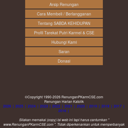
Arsip Renungan
Cara Membeli / Berlangganan
Tentang SABDA KEHIDUPAN
Profil Tarekat Putri Karmel & CSE
Hubungi Kami
Saran
Donasi
©Copyright 1990-2026
RenunganPKarmCSE.com
Renungan Harian Katolik
2026
|
2025
|
2024
|
2023
|
2022
|
2021
|
2020
|
2019
|
2018
|
2017
|
2016
|
Silakan memakai (
copy
) isi web ini tapi harus cantumkan "
www.RenunganPKarmCSE.com ". Tidak diperkenankan untuk memperbanyak