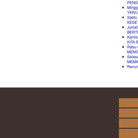
PENG
Mingg
YERU
Sabtu
KESET
Jumat
BERT
Kamis
KITA
Rabu 
MENG
Selas
MEMA
Renung