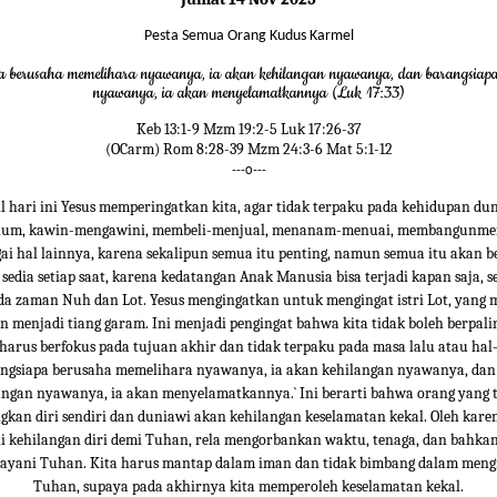
Pesta Semua Orang Kudus Karmel
a berusaha memelihara nyawanya, ia akan kehilangan nyawanya, dan barangsiapa
nyawanya, ia akan menyelamatkannya (Luk 17:33)
Keb 13:1-9 Mzm 19:2-5 Luk 17:26-37
(OCarm) Rom 8:28-39 Mzm 24:3-6 Mat 5:1-12
---o---
il hari ini Yesus memperingatkan kita, agar tidak terpaku pada kehidupan dun
um, kawin-mengawini, membeli-menjual, menanam-menuai, membangunme
ai hal lainnya, karena sekalipun semua itu penting, namun semua itu akan be
 sedia setiap saat, karena kedatangan Anak Manusia bisa terjadi kapan saja, s
ada zaman Nuh dan Lot. Yesus mengingatkan untuk mengingat istri Lot, yang 
n menjadi tiang garam. Ini menjadi pengingat bahwa kita tidak boleh berpalin
harus berfokus pada tujuan akhir dan tidak terpaku pada masa lalu atau hal
angsiapa berusaha memelihara nyawanya, ia akan kehilangan nyawanya, dan
angan nyawanya, ia akan menyelamatkannya.` Ini berarti bahwa orang yang t
kan diri sendiri dan duniawi akan kehilangan keselamatan kekal. Oleh karena
i kehilangan diri demi Tuhan, rela mengorbankan waktu, tenaga, dan bahka
ayani Tuhan. Kita harus mantap dalam iman dan tidak bimbang dalam mengi
Tuhan, supaya pada akhirnya kita memperoleh keselamatan kekal.