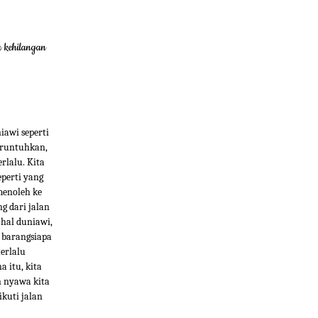
 kehilangan
iawi seperti
runtuhkan,
rlalu. Kita
eperti yang
menoleh ke
g dari jalan
-hal duniawi,
 barangsiapa
erlalu
 itu, kita
n nyawa kita
kuti jalan