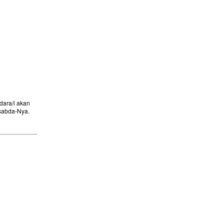
ara/i akan
sabda-Nya.