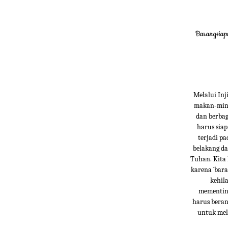
Barangsiap
Melalui Inj
makan-min
dan berbag
harus siap
terjadi p
belakang da
Tuhan. Kita 
karena `bar
kehil
mementing
harus beran
untuk mel