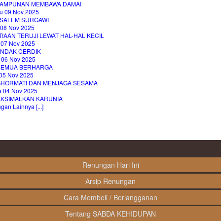
AMPUNAN MEMBAWA DAMAI
u 09 Nov 2025
SALEM SURGAWI
 08 Nov 2025
IAAN TERUJI LEWAT HAL-HAL KECIL
 07 Nov 2025
INDAK CERDIK
 06 Nov 2025
 SEMUA BERHARGA
05 Nov 2025
HORMATI DAN MENJAGA SESAMA
a 04 Nov 2025
KSIMALKAN KARUNIA
an Lainnya [...]
Renungan Hari Ini
Arsip Renungan
Cara Membeli / Berlangganan
Tentang SABDA KEHIDUPAN