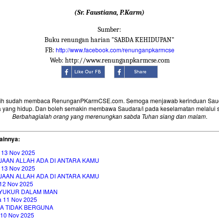
(Sr. Faustiana, P.Karm)
Sumber:
Buku renungan harian "SABDA KEHIDUPAN"
http://www.facebook.com/renunganpkarmcse
FB:
Web: http://www.renunganpkarmcse.com
sih sudah membaca RenunganPKarmCSE.com. Semoga menjawab kerinduan Saud
 yang hidup. Dan boleh semakin membawa Saudara/i pada keselamatan melalui 
Berbahagialah orang yang merenungkan sabda Tuhan siang dan malam
.
ainnya:
 13 Nov 2025
JAAN ALLAH ADA DI ANTARA KAMU
 13 Nov 2025
JAAN ALLAH ADA DI ANTARA KAMU
12 Nov 2025
YUKUR DALAM IMAN
a 11 Nov 2025
A TIDAK BERGUNA
 10 Nov 2025