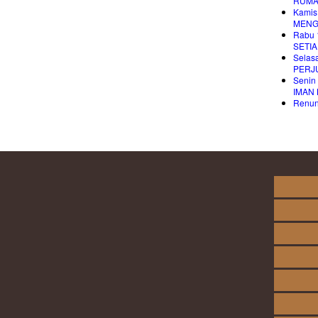
RUMA
Kamis
MENG
Rabu 
SETI
Selas
PERJ
Senin
IMAN
Renung