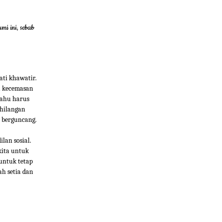
i ini, sebab
ti khawatir.
a kecemasan
tahu harus
ehilangan
n berguncang.
lan sosial.
kita untuk
untuk tetap
h setia dan