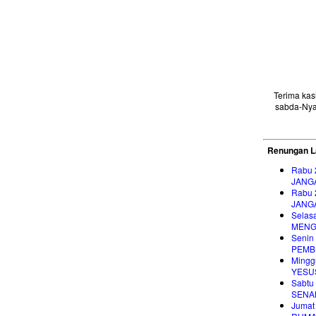
Terima ka
sabda-Nya
Renungan L
Rabu 
JANG
Rabu 
JANG
Selas
MENG
Senin
PEMB
Mingg
YESUS
Sabtu
SENA
Jumat