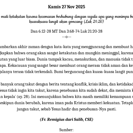
Kamis 27 Nov 2025
mati ketakutan karena kecemasan berhubung dengan segala apa yang menimpa bum
kuasakuasa langit akan goncang (Luk 21:26)
Dan 6:12-28 MT Dan 3:68-74 Luk 21:20-28
---o---
ambarkan akhir zaman dengan kata-kata yang mengguncang dan membuat ha
kapkan bahwa orang akan sangat ketakutan dan mungkin meninggal, karen
utan yang luar biasa. Dunia tampak kacau, menakutkan, dan manusia tidak 
apa. Kekacauan yang sangat besar membuat orang merasa tidak aman dan k
alanya terasa tidak terkendali. Bumi berguncang dan kuasa-kuasa langit pu
 banyak orang takut dengan berita tentang konflik, krisis iklim, dan ketidakadi
sus tidak ingin kita takut, karena penebusan kita sudah dekat, dia meminta 
n kepala` (ay. 28). Ini menunjukkan bahwa kita masih memiliki kemampuan 
eskipun dunia berubah, karena iman pada Kristus memberi kekuatan. Tetapla
jangan takut, sebab Yesus hadir dan penebusan-Nya pasti.
(Fr. Remigius dari Salib, CSE)
Sumber: