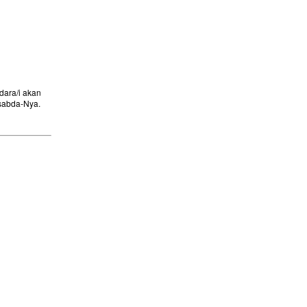
ara/i akan
sabda-Nya.