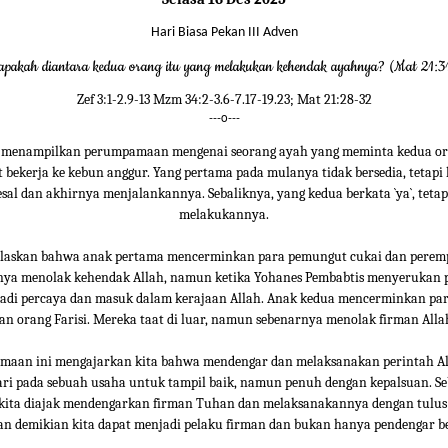
Hari Biasa Pekan III Adven
apakah diantara kedua orang itu yang melakukan kehendak ayahnya? (Mat 21:3
Zef 3:1-2.9-13 Mzm 34:2-3.6-7.17-19.23; Mat 21:28-32
---o---
ini menampilkan perumpamaan mengenai seorang ayah yang meminta kedua o
 bekerja ke kebun anggur. Yang pertama pada mulanya tidak bersedia, tetap
al dan akhirnya menjalankannya. Sebaliknya, yang kedua berkata `ya`, tetap
melakukannya.
elaskan bahwa anak pertama mencerminkan para pemungut cukai dan perem
nya menolak kehendak Allah, namun ketika Yohanes Pembabtis menyerukan p
adi percaya dan masuk dalam kerajaan Allah. Anak kedua mencerminkan para
an orang Farisi. Mereka taat di luar, namun sebenarnya menolak firman Alla
aan ini mengajarkan kita bahwa mendengar dan melaksanakan perintah Al
ari pada sebuah usaha untuk tampil baik, namun penuh dengan kepalsuan. Se
 kita diajak mendengarkan firman Tuhan dan melaksanakannya dengan tulus
an demikian kita dapat menjadi pelaku firman dan bukan hanya pendengar be