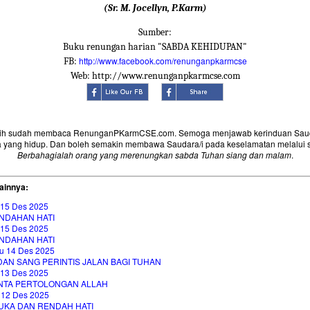
(Sr. M. Jocellyn, P.Karm)
Sumber:
Buku renungan harian "SABDA KEHIDUPAN"
http://www.facebook.com/renunganpkarmcse
FB:
Web: http://www.renunganpkarmcse.com
sih sudah membaca RenunganPKarmCSE.com. Semoga menjawab kerinduan Saud
 yang hidup. Dan boleh semakin membawa Saudara/i pada keselamatan melalui 
Berbahagialah orang yang merenungkan sabda Tuhan siang dan malam
.
ainnya:
 15 Des 2025
NDAHAN HATI
 15 Des 2025
NDAHAN HATI
u 14 Des 2025
DAN SANG PERINTIS JALAN BAGI TUHAN
 13 Des 2025
NTA PERTOLONGAN ALLAH
 12 Des 2025
UKA DAN RENDAH HATI