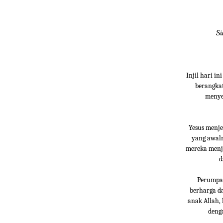
Si
Injil hari 
berangkat
menyes
Yesus menj
yang awal
mereka menj
d
Perumpam
berharga d
anak Allah,
deng