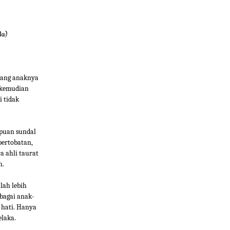
1a)
rang anaknya
i kemudian
i tidak
puan sundal
ertobatan,
 ahli taurat
h.
lah lebih
bagai anak-
 hati. Hanya
laka.