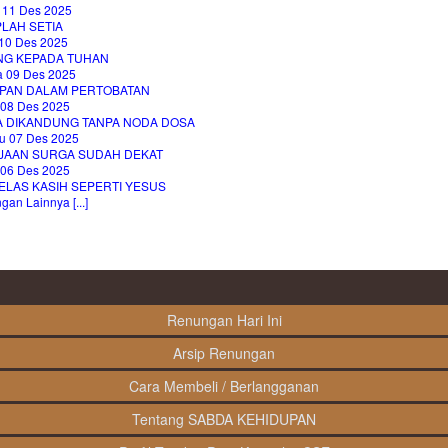
 11 Des 2025
LAH SETIA
10 Des 2025
NG KEPADA TUHAN
a 09 Des 2025
PAN DALAM PERTOBATAN
 08 Des 2025
A DIKANDUNG TANPA NODA DOSA
u 07 Des 2025
JAAN SURGA SUDAH DEKAT
 06 Des 2025
ELAS KASIH SEPERTI YESUS
an Lainnya [...]
Renungan Hari Ini
Arsip Renungan
Cara Membeli / Berlangganan
Tentang SABDA KEHIDUPAN