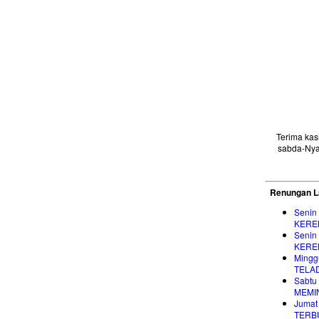
Terima ka
sabda-Nya
Renungan L
Senin
KERE
Senin
KERE
Mingg
TELA
Sabtu
MEMI
Jumat
TERB