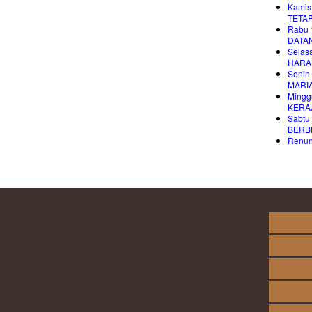
Kamis
TETAP
Rabu 
DATA
Selas
HARA
Senin
MARI
Mingg
KERA
Sabtu
BERB
Renung