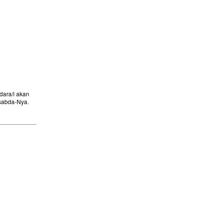
ara/i akan
sabda-Nya.