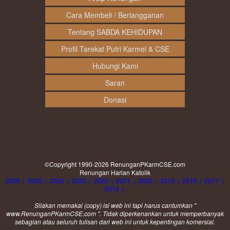
Cara Membeli / Berlangganan
Tentang SABDA KEHIDUPAN
Profil Tarekat Putri Karmel & CSE
Hubungi Kami
Saran
Donasi
©Copyright 1990-2026
RenunganPKarmCSE.com
Renungan Harian Katolik
2026
|
2025
|
2024
|
2023
|
2022
|
2021
|
2020
|
2019
|
2018
|
2017
|
2016
|
Silakan memakai (
copy
) isi web ini tapi harus cantumkan "
www.RenunganPKarmCSE.com ". Tidak diperkenankan untuk memperbanyak
sebagian atau seluruh tulisan dari web ini untuk kepentingan komersial.