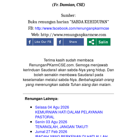
(Fr. Damian, CSE)
Sumber:
Buku renungan harian "SABDA KEHIDUPAN"
http://www.facebook.com/renunganpkarmcse
FB:
Web: http://www.renunganpkarmcse.com
Terima kasih sudah membaca
RenunganPKarmCSE.com. Semoga menjawab
kerinduan Saudara/i akan sabda-Nya yang hidup. Dan
boleh semakin membawa Saudara/i pada
keselamatan melalui sabda-Nya.
Berbahagialah orang
yang merenungkan sabda Tuhan siang dan malam
.
Renungan Lainnya:
Selasa 04 Agu 2026
KEMURNIAN HATI DALAM PELAYANAN
PASTORAL
Senin 03 Agu 2026
TENANGLAH, JANGAN TAKUT!
Jumat 27 Feb 2026
IBADAH YANG BERKENAN DI HATI ALLAH