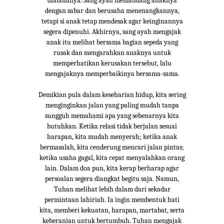
dialaminya. Sang ayah memandang anaknya
dengan sabar dan berusaha menenangkannya,
tetapi si anak tetap mendesak agar keinginannya
segera dipenuhi. Akhirnya, sang ayah mengajak
anak itu melihat bersama bagian sepeda yang
rusak dan mengarahkan anaknya untuk
memperhatikan kerusakan tersebut, lalu
mengajaknya memperbaikinya bersama-sama.
Demikian pula dalam keseharian hidup, kita sering
menginginkan jalan yang paling mudah tanpa
sungguh memahami apa yang sebenarnya kita
butuhkan. Ketika relasi tidak berjalan sesuai
harapan, kita mudah menyerah; ketika anak
bermasalah, kita cenderung mencari jalan pintas;
ketika usaha gagal, kita cepat menyalahkan orang
lain. Dalam doa pun, kita kerap berharap agar
persoalan segera diangkat begitu saja. Namun,
Tuhan melihat lebih dalam dari sekadar
permintaan lahiriah. Ia ingin membentuk hati
kita, memberi kekuatan, harapan, martabat, serta
keberanian untuk bertumbuh. Tuhan mengajak