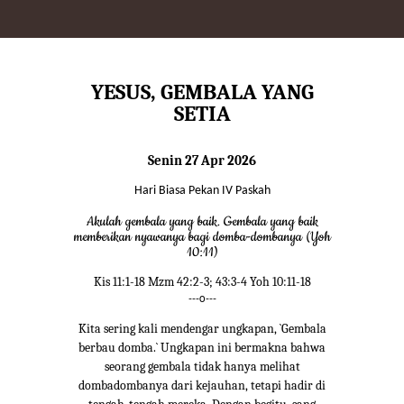
YESUS, GEMBALA YANG
SETIA
Senin 27 Apr 2026
Hari Biasa Pekan IV Paskah
Akulah gembala yang baik. Gembala yang baik
memberikan nyawanya bagi domba-dombanya (Yoh
10:11)
Kis 11:1-18 Mzm 42:2-3; 43:3-4 Yoh 10:11-18
---o---
Kita sering kali mendengar ungkapan, `Gembala
berbau domba.` Ungkapan ini bermakna bahwa
seorang gembala tidak hanya melihat
dombadombanya dari kejauhan, tetapi hadir di