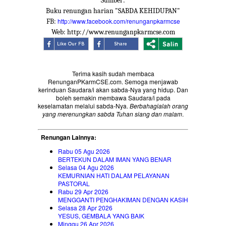
Sumber:
Buku renungan harian "SABDA KEHIDUPAN"
http://www.facebook.com/renunganpkarmcse
FB:
Web: http://www.renunganpkarmcse.com
Terima kasih sudah membaca
RenunganPKarmCSE.com. Semoga menjawab
kerinduan Saudara/i akan sabda-Nya yang hidup. Dan
boleh semakin membawa Saudara/i pada
keselamatan melalui sabda-Nya.
Berbahagialah orang
yang merenungkan sabda Tuhan siang dan malam
.
Renungan Lainnya:
Rabu 05 Agu 2026
BERTEKUN DALAM IMAN YANG BENAR
Selasa 04 Agu 2026
KEMURNIAN HATI DALAM PELAYANAN
PASTORAL
Rabu 29 Apr 2026
MENGGANTI PENGHAKIMAN DENGAN KASIH
Selasa 28 Apr 2026
YESUS, GEMBALA YANG BAIK
Minggu 26 Apr 2026