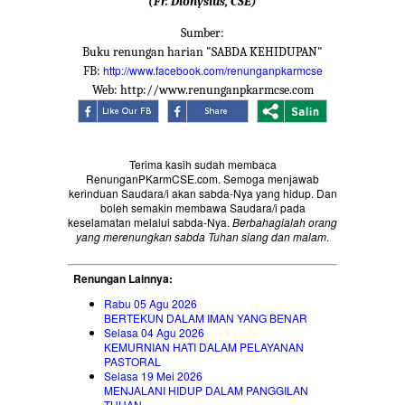
(Fr. Dionysius, CSE)
Sumber:
Buku renungan harian "SABDA KEHIDUPAN"
http://www.facebook.com/renunganpkarmcse
FB:
Web: http://www.renunganpkarmcse.com
Terima kasih sudah membaca
RenunganPKarmCSE.com. Semoga menjawab
kerinduan Saudara/i akan sabda-Nya yang hidup. Dan
boleh semakin membawa Saudara/i pada
keselamatan melalui sabda-Nya.
Berbahagialah orang
yang merenungkan sabda Tuhan siang dan malam
.
Renungan Lainnya:
Rabu 05 Agu 2026
BERTEKUN DALAM IMAN YANG BENAR
Selasa 04 Agu 2026
KEMURNIAN HATI DALAM PELAYANAN
PASTORAL
Selasa 19 Mei 2026
MENJALANI HIDUP DALAM PANGGILAN
TUHAN