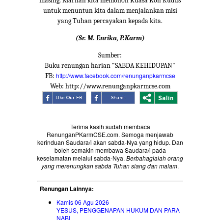
masing. Marilah kita memohon Kuasa Roh Kudus
untuk menuntun kita dalam menjalankan misi
yang Tuhan percayakan kepada kita.
(Sr. M. Enrika, P.Karm)
Sumber:
Buku renungan harian "SABDA KEHIDUPAN"
http://www.facebook.com/renunganpkarmcse
FB:
Web: http://www.renunganpkarmcse.com
Terima kasih sudah membaca
RenunganPKarmCSE.com. Semoga menjawab
kerinduan Saudara/i akan sabda-Nya yang hidup. Dan
boleh semakin membawa Saudara/i pada
keselamatan melalui sabda-Nya.
Berbahagialah orang
yang merenungkan sabda Tuhan siang dan malam
.
Renungan Lainnya:
Kamis 06 Agu 2026
YESUS, PENGGENAPAN HUKUM DAN PARA
NABI