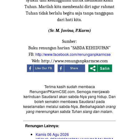
syukur dan kesungguhan untuk membalas kasih
Tuhan. Marilah kita membenahi diri agar rahmat
Tuhan tidak berlalu begitu saja tanpa tanggapan
dari hati kita.
(Sr. M. Jovina, P.Karm)
Sumber:
Buku renungan harian "SABDA KEHIDUPAN"
http://www.facebook.com/renunganpkarmcse
FB:
Web: http://www.renunganpkarmcse.com
Terima kasih sudah membaca
RenunganPKarmCSE.com. Semoga menjawab
kerinduan Saudara/i akan sabda-Nya yang hidup. Dan
boleh semakin membawa Saudara/i pada
keselamatan melalui sabda-Nya.
Berbahagialah orang
yang merenungkan sabda Tuhan siang dan malam
.
Renungan Lainnya:
Kamis 06 Agu 2026