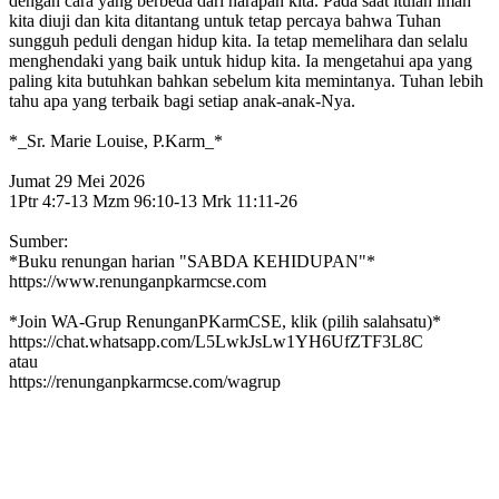
dengan cara yang berbeda dari harapan kita. Pada saat itulah iman
kita diuji dan kita ditantang untuk tetap percaya bahwa Tuhan
sungguh peduli dengan hidup kita. Ia tetap memelihara dan selalu
menghendaki yang baik untuk hidup kita. Ia mengetahui apa yang
paling kita butuhkan bahkan sebelum kita memintanya. Tuhan lebih
tahu apa yang terbaik bagi setiap anak-anak-Nya.
*_Sr. Marie Louise, P.Karm_*
Jumat 29 Mei 2026
1Ptr 4:7-13 Mzm 96:10-13 Mrk 11:11-26
Sumber:
*Buku renungan harian "SABDA KEHIDUPAN"*
https://www.renunganpkarmcse.com
*Join WA-Grup RenunganPKarmCSE, klik (pilih salahsatu)*
https://chat.whatsapp.com/L5LwkJsLw1YH6UfZTF3L8C
atau
https://renunganpkarmcse.com/wagrup