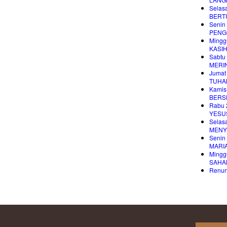
Selas
BERT
Senin
PENG
Mingg
KASI
Sabtu
MERI
Jumat
TUHA
Kamis
BERS
Rabu 
YESUS
Selas
MENY
Senin
MARIA
Mingg
SAHA
Renung