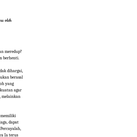
mu oleh
han meredup?
n berhenti.
dak dihargai,
ukan berasal
roh yang
ekuatan agar
, melainkan
 memiliki
jaga, dapat
 Percayalah,
a Ia terus