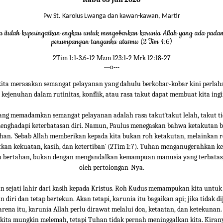
Pw St. Karolus Lwanga dan kawan-kawan, Martir
 itulah kuperingatkan engkau untuk mengobarkan karunia Allah yang ada pada
penumpangan tanganku atasmu (2 Tim 1:6)
2Tim 1:1-3.6-12 Mzm 123:1-2 Mrk 12:18-27
---o---
ita merasakan semangat pelayanan yang dahulu berkobar-kobar kini perla
 kejenuhan dalam rutinitas, konflik, atau rasa takut dapat membuat kita ingi
yang memadamkan semangat pelayanan adalah rasa takut`takut lelah, takut ti
menghadapi keterbatasan diri. Namun, Paulus menegaskan bahwa ketakutan b
han. `Sebab Allah memberikan kepada kita bukan roh ketakutan, melainkan 
an kekuatan, kasih, dan ketertiban` (2Tim 1:7). Tuhan menganugerahkan k
 bertahan, bukan dengan mengandalkan kemampuan manusia yang terbatas
oleh pertolongan-Nya.
n sejati lahir dari kasih kepada Kristus. Roh Kudus memampukan kita untuk
 diri dan tetap bertekun. Akan tetapi, karunia itu bagaikan api; jika tidak di
rena itu, karunia Allah perlu dirawat melalui doa, ketaatan, dan ketekunan.
kita mungkin melemah, tetapi Tuhan tidak pernah meninggalkan kita. Kirany