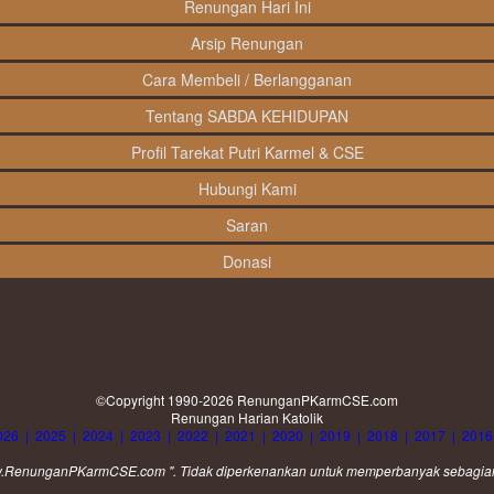
Renungan Hari Ini
Arsip Renungan
Cara Membeli / Berlangganan
Tentang SABDA KEHIDUPAN
Profil Tarekat Putri Karmel & CSE
Hubungi Kami
Saran
Donasi
©Copyright 1990-2026
RenunganPKarmCSE.com
Renungan Harian Katolik
026
|
2025
|
2024
|
2023
|
2022
|
2021
|
2020
|
2019
|
2018
|
2017
|
2016
www.RenunganPKarmCSE.com ". Tidak diperkenankan untuk memperbanyak sebagian at