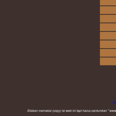
2
Silakan memakai (
copy
) isi web ini tapi harus cantumkan " 