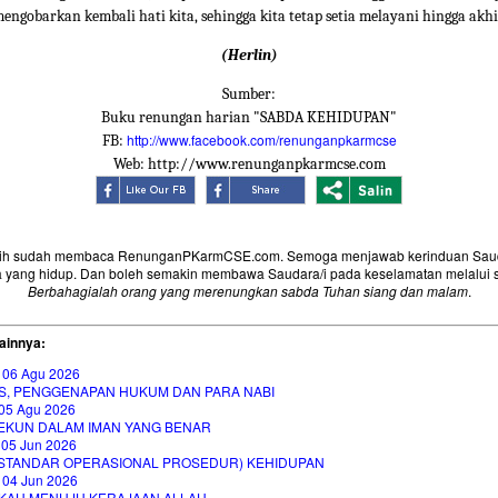
engobarkan kembali hati kita, sehingga kita tetap setia melayani hingga akhi
(Herlin)
Sumber:
Buku renungan harian "SABDA KEHIDUPAN"
http://www.facebook.com/renunganpkarmcse
FB:
Web: http://www.renunganpkarmcse.com
sih sudah membaca RenunganPKarmCSE.com. Semoga menjawab kerinduan Saud
 yang hidup. Dan boleh semakin membawa Saudara/i pada keselamatan melalui 
Berbahagialah orang yang merenungkan sabda Tuhan siang dan malam
.
ainnya:
 06 Agu 2026
S, PENGGENAPAN HUKUM DAN PARA NABI
05 Agu 2026
EKUN DALAM IMAN YANG BENAR
 05 Jun 2026
(STANDAR OPERASIONAL PROSEDUR) KEHIDUPAN
 04 Jun 2026
KAH MENUJU KERAJAAN ALLAH