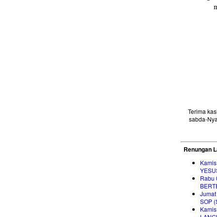
m
Terima ka
sabda-Nya
Renungan L
Kamis
YESU
Rabu 
BERT
Jumat
SOP 
Kamis
LANG