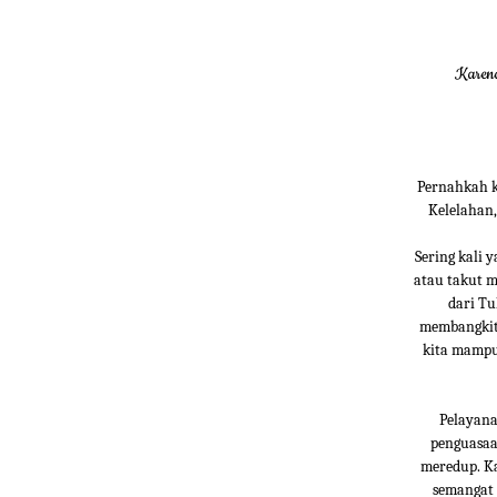
Karena
Pernahkah k
Kelelahan,
Sering kali 
atau takut 
dari Tu
membangkitk
kita mampu
Pelayana
penguasaan
meredup. Ka
semangat 