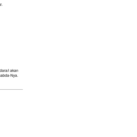
r.
ara/i akan
sabda-Nya.