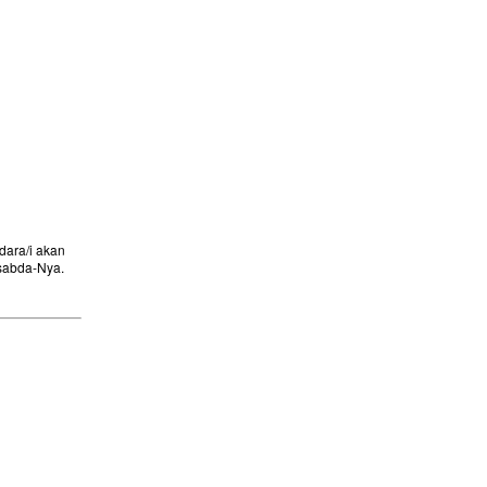
ara/i akan
sabda-Nya.