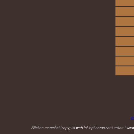
2
Silakan memakai (
copy
) isi web ini tapi harus cantumkan " 