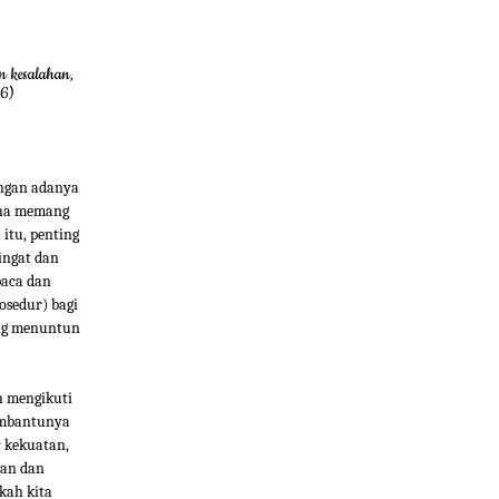
n kesalahan,
16)
engan adanya
ena memang
 itu, penting
ingat dan
baca dan
osedur) bagi
ang menuntun
h mengikuti
embantunya
r kekuatan,
gan dan
kah kita