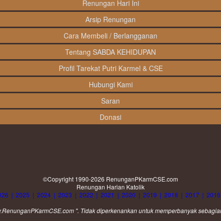
Renungan Hari Ini
Arsip Renungan
Cara Membeli / Berlangganan
Tentang SABDA KEHIDUPAN
Profil Tarekat Putri Karmel & CSE
Hubungi Kami
Saran
Donasi
©Copyright 1990-2026
RenunganPKarmCSE.com
Renungan Harian Katolik
026
|
2025
|
2024
|
2023
|
2022
|
2021
|
2020
|
2019
|
2018
|
2017
|
2016
www.RenunganPKarmCSE.com ". Tidak diperkenankan untuk memperbanyak sebagian at