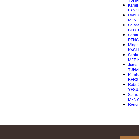
Kamis
LANG
Rabu 
MENG
Selas
BERT
Senin
PENG
Mingg
KASI
Sabtu
MERI
Jumat
TUHA
Kamis
BERS
Rabu 
YESUS
Selas
MENY
Renung