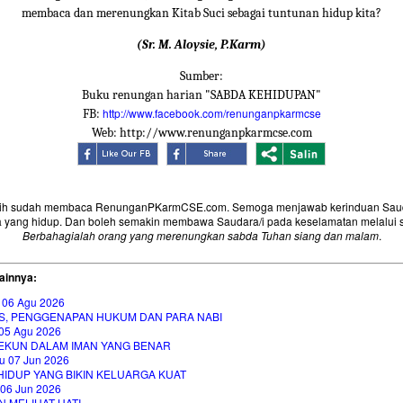
membaca dan merenungkan Kitab Suci sebagai tuntunan hidup kita?
(Sr. M. Aloysie, P.Karm)
Sumber:
Buku renungan harian "SABDA KEHIDUPAN"
http://www.facebook.com/renunganpkarmcse
FB:
Web: http://www.renunganpkarmcse.com
sih sudah membaca RenunganPKarmCSE.com. Semoga menjawab kerinduan Saud
 yang hidup. Dan boleh semakin membawa Saudara/i pada keselamatan melalui 
Berbahagialah orang yang merenungkan sabda Tuhan siang dan malam
.
ainnya:
 06 Agu 2026
S, PENGGENAPAN HUKUM DAN PARA NABI
05 Agu 2026
EKUN DALAM IMAN YANG BENAR
u 07 Jun 2026
HIDUP YANG BIKIN KELUARGA KUAT
 06 Jun 2026
 MELIHAT HATI