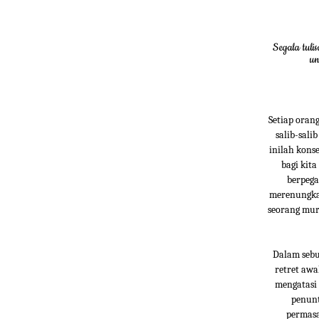
Segala tuli
un
Setiap oran
salib-sal
inilah konse
bagi kit
berpega
merenungkan
seorang mur
Dalam sebu
retret aw
mengatasi 
penunt
permasa