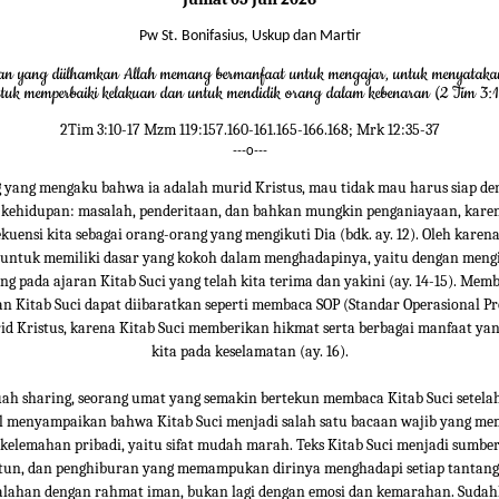
Pw St. Bonifasius, Uskup dan Martir
san yang diilhamkan Allah memang bermanfaat untuk mengajar, untuk menyataka
tuk memperbaiki kelakuan dan untuk mendidik orang dalam kebenaran (2 Tim 3:
2Tim 3:10-17 Mzm 119:157.160-161.165-166.168; Mrk 12:35-37
---o---
g yang mengaku bahwa ia adalah murid Kristus, mau tidak mau harus siap d
ib kehidupan: masalah, penderitaan, dan bahkan mungkin penganiayaan, kar
kuensi kita sebagai orang-orang yang mengikuti Dia (bdk. ay. 12). Oleh karena
a untuk memiliki dasar yang kokoh dalam menghadapinya, yaitu dengan meng
ng pada ajaran Kitab Suci yang telah kita terima dan yakini (ay. 14-15). Mem
 Kitab Suci dapat diibaratkan seperti membaca SOP (Standar Operasional Pr
id Kristus, karena Kitab Suci memberikan hikmat serta berbagai manfaat y
kita pada keselamatan (ay. 16).
ah sharing, seorang umat yang semakin bertekun membaca Kitab Suci setela
al menyampaikan bahwa Kitab Suci menjadi salah satu bacaan wajib yang m
kelemahan pribadi, yaitu sifat mudah marah. Teks Kitab Suci menjadi sumbe
un, dan penghiburan yang memampukan dirinya menghadapi setiap tantan
lahan dengan rahmat iman, bukan lagi dengan emosi dan kemarahan. Sudah