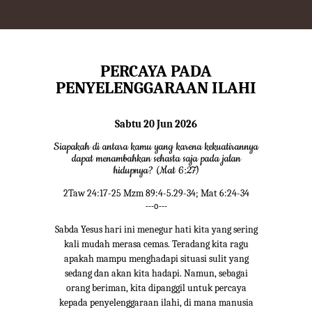
PERCAYA PADA
PENYELENGGARAAN ILAHI
Sabtu 20 Jun 2026
Siapakah di antara kamu yang karena kekuatirannya
dapat menambahkan sehasta saja pada jalan
hidupnya? (Mat 6:27)
2Taw 24:17-25 Mzm 89:4-5.29-34; Mat 6:24-34
---o---
Sabda Yesus hari ini menegur hati kita yang sering
kali mudah merasa cemas. Teradang kita ragu
apakah mampu menghadapi situasi sulit yang
sedang dan akan kita hadapi. Namun, sebagai
orang beriman, kita dipanggil untuk percaya
kepada penyelenggaraan ilahi, di mana manusia