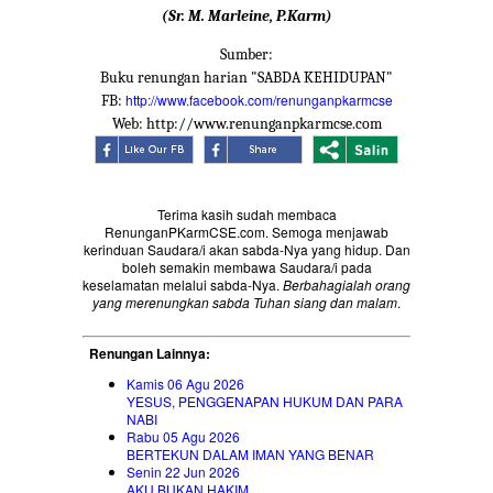
(Sr. M. Marleine, P.Karm)
Sumber:
Buku renungan harian "SABDA KEHIDUPAN"
http://www.facebook.com/renunganpkarmcse
FB:
Web: http://www.renunganpkarmcse.com
Terima kasih sudah membaca
RenunganPKarmCSE.com. Semoga menjawab
kerinduan Saudara/i akan sabda-Nya yang hidup. Dan
boleh semakin membawa Saudara/i pada
keselamatan melalui sabda-Nya.
Berbahagialah orang
yang merenungkan sabda Tuhan siang dan malam
.
Renungan Lainnya:
Kamis 06 Agu 2026
YESUS, PENGGENAPAN HUKUM DAN PARA
NABI
Rabu 05 Agu 2026
BERTEKUN DALAM IMAN YANG BENAR
Senin 22 Jun 2026
AKU BUKAN HAKIM