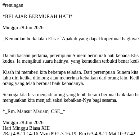
#renungan
*BELAJAR BERMURAH HATI*
Minggu 28 Jun 2026
_Kemudian berkatalah Elisa: `Apakah yang dapat kuperbuat baginya?
Dalam bacaan pertama, perempuan Sunem bermurah hati kepada Elisa,
kudus. Ia mengikuti suara hatinya, yang kemudian terbukti benar ket
Kisah ini memberi kita beberapa teladan. Dari perempuan Sunem kita da
tahu diri ketika ditolong atau menerima kebaikan dari orang lain. 
orang yang telah berbuat baik kepadanya.
Semoga kita bisa menjadi orang yang lebih berani berbuat baik dan b
menguatkan kita menjadi saksi kebaikan-Nya bagi sesama.
*_Rm. Mansur Mariam, CSE_*
Minggu 28 Jun 2026
Hari Minggu Biasa XIII
2Raj 4:8-11.14-16 Mzm 89:2-3.16-19; Rm 6:3-4.8-11 Mat 10:37-42