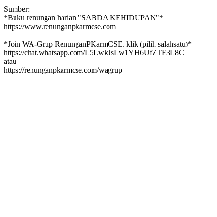
Sumber:
*Buku renungan harian "SABDA KEHIDUPAN"*
https://www.renunganpkarmcse.com
*Join WA-Grup RenunganPKarmCSE, klik (pilih salahsatu)*
https://chat.whatsapp.com/L5LwkJsLw1YH6UfZTF3L8C
atau
https://renunganpkarmcse.com/wagrup