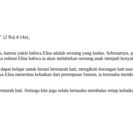
` (2 Raj 4:14a)_
 karena yakin bahwa Elisa adalah seorang yang kudus. Sebenarnya, pa
ika nubuat Elisa bahwa ia akan melahirkan seorang anak menjadi kenyat
pat belajar untuk berani bermurah hati, mengikuti dorongan hati nurani
Ketika Elisa menerima kebaikan dari perempuan Sunem, ia berusaha mem
ermurah hati. Semoga kita juga selalu berusaha membalas setiap kebaik