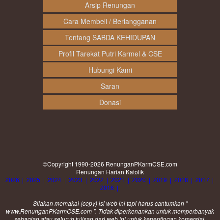
Arsip Renungan
Cara Membeli / Berlangganan
Tentang SABDA KEHIDUPAN
Profil Tarekat Putri Karmel & CSE
Hubungi Kami
Saran
Donasi
©Copyright 1990-2026
RenunganPKarmCSE.com
Renungan Harian Katolik
2026
|
2025
|
2024
|
2023
|
2022
|
2021
|
2020
|
2019
|
2018
|
2017
|
2016
|
Silakan memakai (
copy
) isi web ini tapi harus cantumkan "
www.RenunganPKarmCSE.com ". Tidak diperkenankan untuk memperbanyak
sebagian atau seluruh tulisan dari web ini untuk kepentingan komersial.