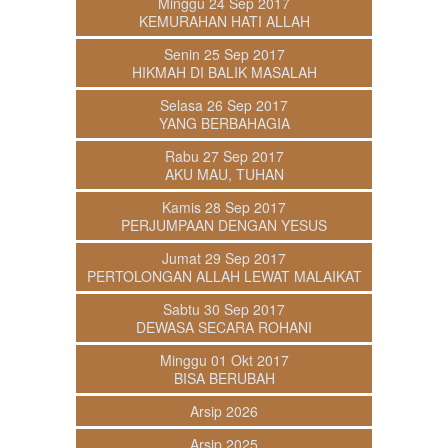
Minggu 24 Sep 2017
KEMURAHAN HATI ALLAH
Senin 25 Sep 2017
HIKMAH DI BALIK MASALAH
Selasa 26 Sep 2017
YANG BERBAHAGIA
Rabu 27 Sep 2017
AKU MAU, TUHAN
Kamis 28 Sep 2017
PERJUMPAAN DENGAN YESUS
Jumat 29 Sep 2017
PERTOLONGAN ALLAH LEWAT MALAIKAT
Sabtu 30 Sep 2017
DEWASA SECARA ROHANI
Minggu 01 Okt 2017
BISA BERUBAH
Arsip 2026
Arsip 2025