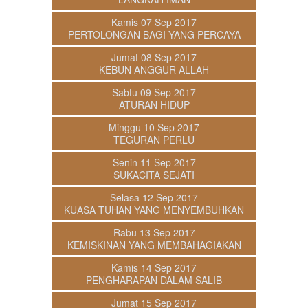
Kamis 07 Sep 2017
PERTOLONGAN BAGI YANG PERCAYA
Jumat 08 Sep 2017
KEBUN ANGGUR ALLAH
Sabtu 09 Sep 2017
ATURAN HIDUP
Minggu 10 Sep 2017
TEGURAN PERLU
Senin 11 Sep 2017
SUKACITA SEJATI
Selasa 12 Sep 2017
KUASA TUHAN YANG MENYEMBUHKAN
Rabu 13 Sep 2017
KEMISKINAN YANG MEMBAHAGIAKAN
Kamis 14 Sep 2017
PENGHARAPAN DALAM SALIB
Jumat 15 Sep 2017