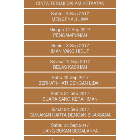
CINTA TERUJI DALAM KETAATAN
Sabtu 16 Sep 2017
MENGENALI JIWA
Minggu 17 Sep 2017
PENGAMPUNAN
Senin 18 Sep 2017
IMAN YANG HIDUP
Selasa 19 Sep 2017
BELAS KASIHAN
Rabu 20 Sep 2017
BERHATI-HATI DENGAN LIDAH
Kamis 21 Sep 2017
SUARA SANG KERAHIMAN
Jumat 22 Sep 2017
GUNAKAN HARTA DENGAN BIJAKSANA
Sabtu 23 Sep 2017
UANG BUKAN SEGALANYA