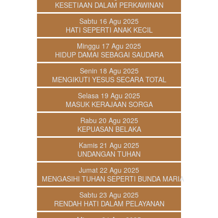
KESETIAAN DALAM PERKAWINAN
Sabtu 16 Agu 2025
HATI SEPERTI ANAK KECIL
Minggu 17 Agu 2025
HIDUP DAMAI SEBAGAI SAUDARA
Senin 18 Agu 2025
MENGIKUTI YESUS SECARA TOTAL
Selasa 19 Agu 2025
MASUK KERAJAAN SORGA
Rabu 20 Agu 2025
KEPUASAN BELAKA
Kamis 21 Agu 2025
UNDANGAN TUHAN
Jumat 22 Agu 2025
MENGASIHI TUHAN SEPERTI BUNDA MARIA
Sabtu 23 Agu 2025
RENDAH HATI DALAM PELAYANAN