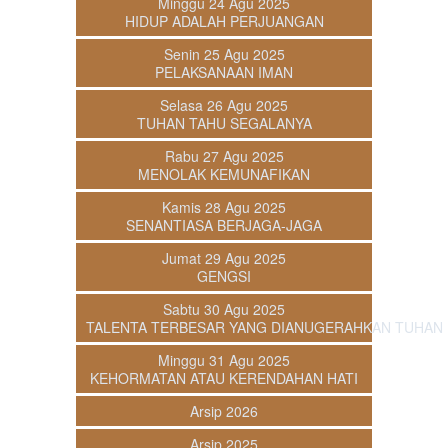
Minggu 24 Agu 2025
HIDUP ADALAH PERJUANGAN
Senin 25 Agu 2025
PELAKSANAAN IMAN
Selasa 26 Agu 2025
TUHAN TAHU SEGALANYA
Rabu 27 Agu 2025
MENOLAK KEMUNAFIKAN
Kamis 28 Agu 2025
SENANTIASA BERJAGA-JAGA
Jumat 29 Agu 2025
GENGSI
Sabtu 30 Agu 2025
TALENTA TERBESAR YANG DIANUGERAHKAN TUHAN
Minggu 31 Agu 2025
KEHORMATAN ATAU KERENDAHAN HATI
Arsip 2026
Arsip 2025