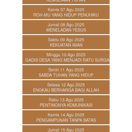
Kamis 07 Agu 2025
ROH-MU YANG HIDUP PENUHIKU
Jumat 08 Agu 2025
MENELADAN YESUS
Sabtu 09 Agu 2025
KEKUATAN IMAN
Minggu 10 Agu 2025
GADIS DESA YANG MENJADI RATU SURGA
Senin 11 Agu 2025
SABDA TUHAN YANG HIDUP
Selasa 12 Agu 2025
ENGKAU BERHARGA BAGI ALLAH
Rabu 13 Agu 2025
PENTINGNYA KOMUNIKASI
Kamis 14 Agu 2025
PENGAMPUNAN TANPA BATAS
Jumat 15 Agu 2025