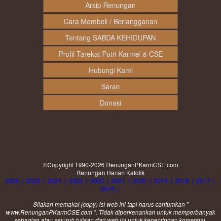
Arsip Renungan
Cara Membeli / Berlangganan
Tentang SABDA KEHIDUPAN
Profil Tarekat Putri Karmel & CSE
Hubungi Kami
Saran
Donasi
©Copyright 1990-2026
RenunganPKarmCSE.com
Renungan Harian Katolik
2026
|
2025
|
2024
|
2023
|
2022
|
2021
|
2020
|
2019
|
2018
|
2017
|
2016
|
Silakan memakai (
copy
) isi web ini tapi harus cantumkan "
www.RenunganPKarmCSE.com ". Tidak diperkenankan untuk memperbanyak
sebagian atau seluruh tulisan dari web ini untuk kepentingan komersial.