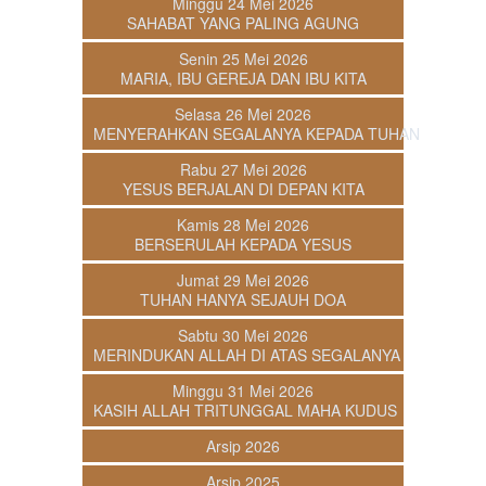
Minggu 24 Mei 2026
SAHABAT YANG PALING AGUNG
Senin 25 Mei 2026
MARIA, IBU GEREJA DAN IBU KITA
Selasa 26 Mei 2026
MENYERAHKAN SEGALANYA KEPADA TUHAN
Rabu 27 Mei 2026
YESUS BERJALAN DI DEPAN KITA
Kamis 28 Mei 2026
BERSERULAH KEPADA YESUS
Jumat 29 Mei 2026
TUHAN HANYA SEJAUH DOA
Sabtu 30 Mei 2026
MERINDUKAN ALLAH DI ATAS SEGALANYA
Minggu 31 Mei 2026
KASIH ALLAH TRITUNGGAL MAHA KUDUS
Arsip 2026
Arsip 2025