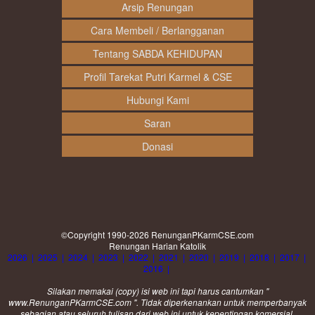
Arsip Renungan
Cara Membeli / Berlangganan
Tentang SABDA KEHIDUPAN
Profil Tarekat Putri Karmel & CSE
Hubungi Kami
Saran
Donasi
©Copyright 1990-2026
RenunganPKarmCSE.com
Renungan Harian Katolik
2026
|
2025
|
2024
|
2023
|
2022
|
2021
|
2020
|
2019
|
2018
|
2017
|
2016
|
Silakan memakai (
copy
) isi web ini tapi harus cantumkan "
www.RenunganPKarmCSE.com ". Tidak diperkenankan untuk memperbanyak
sebagian atau seluruh tulisan dari web ini untuk kepentingan komersial.