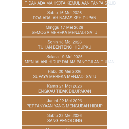
TIDAK ADA MAHKOTA KEMULIAAN TANPA SALIB
Sabtu 16 Mei 2026
DOA ADALAH NAFAS KEHIDUPAN
Minggu 17 Mei 2026
SEMOGA MEREKA MENJADI SATU
Senin 18 Mei 2026
TUHAN BENTENG HIDUPKU
Selasa 19 Mei 2026
MENJALANI HIDUP DALAM PANGGILAN TUHAN
Rabu 20 Mei 2026
SUPAYA MEREKA MENJADI SATU
Kamis 21 Mei 2026
ENGKAU TIDAK DILUPAKAN
Jumat 22 Mei 2026
PERTANYAAN YANG MENGUBAH HIDUP
Sabtu 23 Mei 2026
SANG PENOLONG